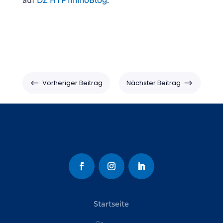
auf
DZ HYP ImmoBlog
.
#
$
Vorheriger Beitrag
Nächster Beitrag
Startseite