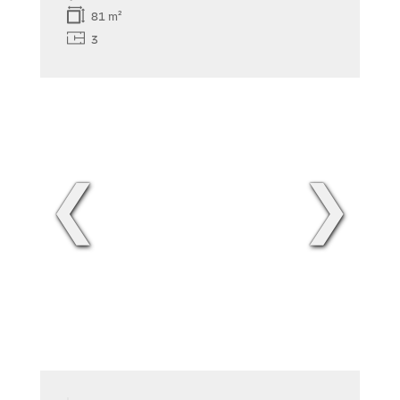
81 m²
3
❮
❯