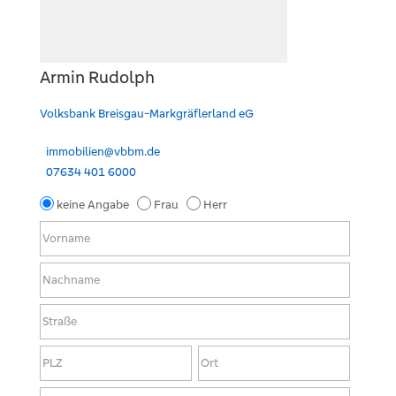
Armin Rudolph
Volksbank Breisgau-Markgräflerland eG
immobilien@vbbm.de
07634 401 6000
keine Angabe
Frau
Herr