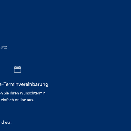
utz

e-Terminvereinbarung
n Sie Ihren Wunschtermin
einfach online aus.
nd eG.