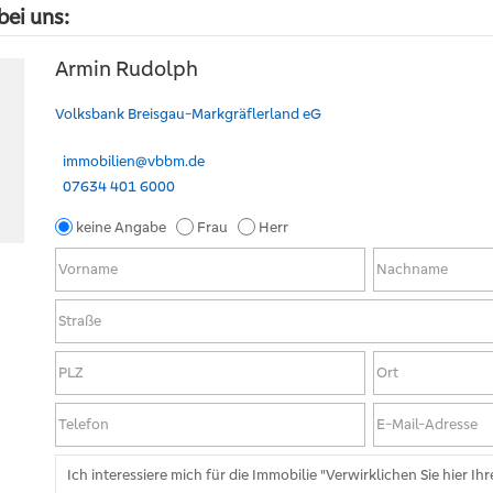
bei uns:
Armin Rudolph
Volksbank Breisgau-Markgräflerland eG
immobilien@vbbm.de
07634 401 6000
keine Angabe
Frau
Herr