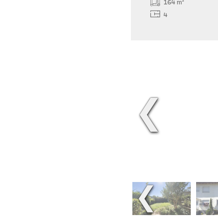
164 m²
4
❮
❮