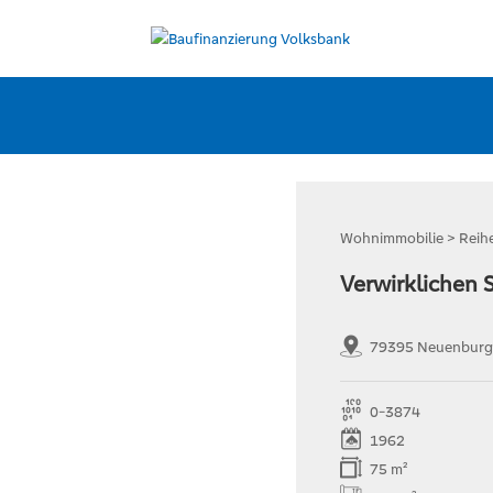
Wohnimmobilie > Reih
Verwirklichen 
79395 Neuenburg
0-3874
1962
75 m²